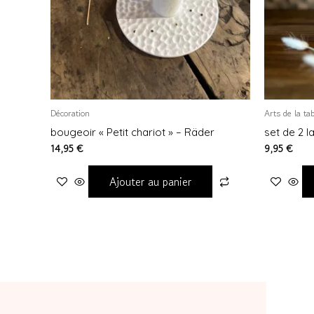
Décoration
Arts de la tab
bougeoir « Petit chariot » – Räder
set de 2 l
14,95
€
9,95
€
Ajouter au panier