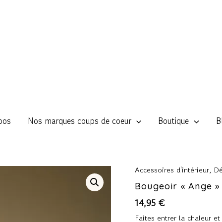
pos
Nos marques coups de coeur
Boutique
B
Accessoires d'intérieur
,
Dé
quantité
de
Bougeoir « Ange »
Bougeoir
"Ange"
14,95
€
Faites entrer la chaleur et