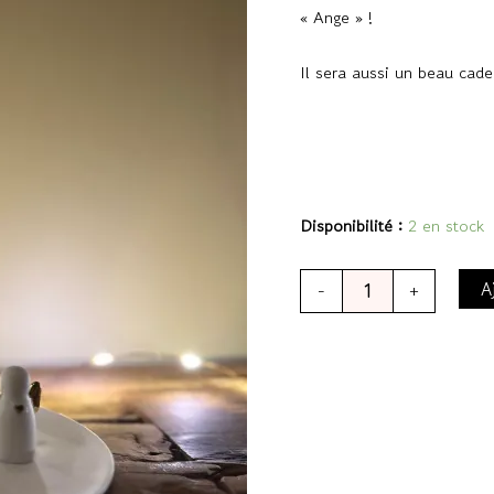
« Ange » !
Il sera aussi un beau cad
Disponibilité :
2 en stock
A
-
+