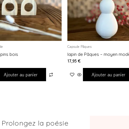
le
Capsule Pâques
apins bois
lapin de Pâques – moyen mod
17,95
€
Ajouter au panier
Ajouter au panier
Prolongez la poésie