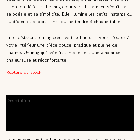
attention délicate. Le
mug cœur vert Ib Laursen
séduit par
sa poésie et sa simplicité. Elle illumine les petits instants du
quotidien et apporte une touche tendre à chaque table.
En choisissant le
mug cœur vert Ib Laursen
, vous ajoutez à
votre intérieur une pièce douce, pratique et pleine de
charme. Un mug qui crée instantanément une ambiance
chaleureuse et réconfortante.
Rupture de stock
Description
Informations complémentaires
Avis (0)
Le
mug cœur vert Ib Laursen
apporte une touche douce et