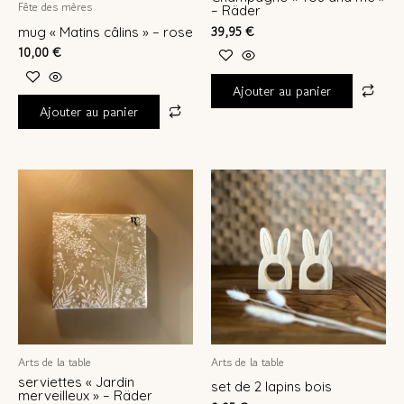
Fête des mères
– Räder
39,95
€
mug « Matins câlins » – rose
10,00
€
Ajouter au panier
Ajouter au panier
Arts de la table
Arts de la table
serviettes « Jardin
set de 2 lapins bois
merveilleux » – Räder